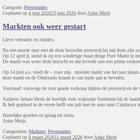
Categorie:
Presentaties
Geplaatst op
4 juni 2026
23 juni 2026
door
Anke Meijs
Markten ook weer gestart
Lieve vrienden en relaties,
Na een mooie start met de druk bezochte proeverij bij mij thuis zijn 
Op 12 april jl. stond ik op een winderige maar droge Pure Markt in he
De markt was weer druk bezocht en dat leverde ons een prima verkoop
Op 14 juni a.s. vindt de – voor mij- mooiste markt van het jaar plaa
deze markt en de Olidorado kraam is van harte aan te bevelen.
Voorraad: vanwege de zeer goede verkoop tijdens de proeverij en de ve
Azijnen: helaas bleek de heerlijk rode wijnazijn Summum bij de laatste 
Ik heb gepland in de eerste helft van juli met de auto naar Cataluny
Hartelijke groeten en graag tot ziens,
Anke Meijs.
Categorieën:
Markten
,
Presentaties
Geplaatst op
8 maart 2026
11 maart 2026
door
Anke Meijs