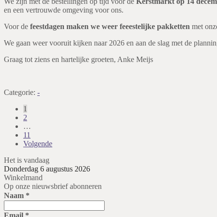
We zijn met de bestellingen op tijd voor de
Kerstmarkt op 14 decemb
en een vertrouwde omgeving voor ons.
Voor de
feestdagen maken we weer feeestelijke pakketten
met onze
We gaan weer vooruit kijken naar 2026 en aan de slag met de planning v
Graag tot ziens en hartelijke groeten, Anke Meijs
Categorie:
-
Berichten
1
2
paginering
…
11
Volgende
Het is vandaag
Donderdag 6 augustus 2026
Winkelmand
Op onze nieuwsbrief abonneren
Naam
*
Email
*