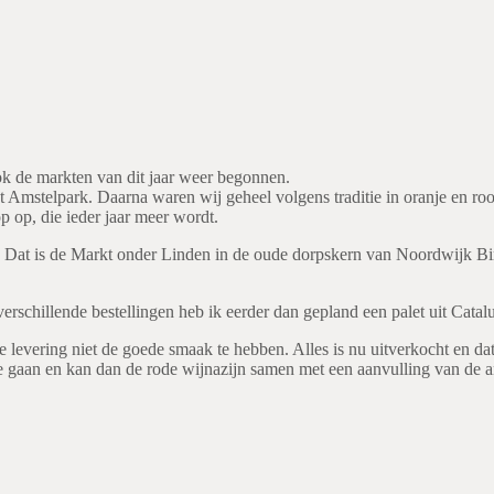
ook de markten van dit jaar weer begonnen.
t Amstelpark. Daarna waren wij geheel volgens traditie in oranje en ro
 op, die ieder jaar meer wordt.
ts. Dat is de Markt onder Linden in de oude dorpskern van Noordwijk B
rschillende bestellingen heb ik eerder dan gepland een palet uit Catal
levering niet de goede smaak te hebben. Alles is nu uitverkocht en dat b
a te gaan en kan dan de rode wijnazijn samen met een aanvulling van de