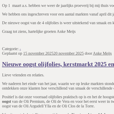
Op 1 maart a.s. hebben we weer de jaarlijks proeverij bij mij thuis 
We hebben ons ingeschreven voor een aantal markten vanaf april dit j
De nieuwe oogst van de 4 olijfolies is weer uitstekend van smaak en 
Graag tot ziens, hartelijke groeten Anke Meijs
Categorie:
-
Geplaatst op
15 november 2025
20 november 2025
door
Anke Meijs
Nieuwe oogst olijfolies, kerstmarkt 2025 e
Lieve vrienden en relaties.
We naderen het einde van het jaar, waarin we op leuke markten stonde
ontdekken onze klanten hoe verschillend van smaak de verschillende oli
Positief is dat onze voorraad olijfolies praktisch op is en het de hoo
oogst
van de Oli Premium, de Oli de Vera en voor het eerst weer in t
oogst van de Oli Argudell Ylla en de Oli Clos de la Torre.