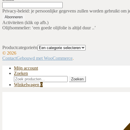
Privacy-beleid: je persoonlijke gegevens zullen worden gebruikt om j
Activiteiten (klik op afb.)
Olijfsommelier: ‘een goede olijfolie is altijd duur ..’
Productcategorieën
© 2026
Contact
Gebouwd met WooCommerce
.
Mijn account
Zoeken
Zoeken
Zoeken
naar:
Winkelwagen
0