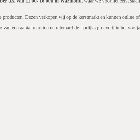
er a.s. van 11.00- 16.00u in Warmond,
waar we voor het eerst staan
 producten. Dezen verkopen wij op de kerstmarkt en kunnen online of 
an een aantal markten en uiteraard de jaarlijks proeverij in het voorja