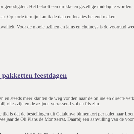
voor genodigden. Het belooft een drukke en gezellige middag te worden.
aar. Op korte termijn kan ik de data en locaties bekend maken.
kwaliteit. Voor de mooie azijnen en jams en chutneys is de voorraad we
n pakketten feestdagen
n en steeds meer klanten de weg vonden naar de online en directe verko
jfolies zijn en de azijnen verrassend vol en fris zijn.
gste tijd is dat de bestellingen uit Catalunya binnenkort per palet naar
wee jaar de Oli Plans de Montserrat. Daarbij een aanvulling van de voo