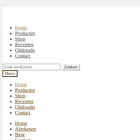
Ga
Ga
door
naar
naar
de
navigatie
inhoud
Home
Producten
Shop
Recepten
Olidorado
Contact
Zoeken
Zoeken
naar:
Menu
Home
Producten
Shop
Recepten
Olidorado
Contact
Home
Afrekenen
Blog