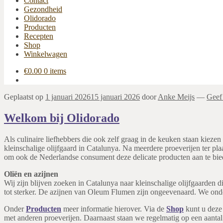
Contact
Gezondheid
Olidorado
Producten
Recepten
Shop
Winkelwagen
€
0.00
0 items
Geplaatst op
1 januari 2026
15 januari 2026
door
Anke Meijs
—
Geef 
Welkom bij Olidorado
Als culinaire liefhebbers die ook zelf graag in de keuken staan kiezen
kleinschalige olijfgaard in Catalunya. Na meerdere proeverijen ter p
om ook de Nederlandse consument deze delicate producten aan te bied
Oliën en azijnen
Wij zijn blijven zoeken in Catalunya naar kleinschalige olijfgaarden 
tot sterker. De azijnen van Oleum Flumen zijn ongeevenaard. We ond
Onder
Producten
meer informatie hierover. Via de
Shop
kunt u deze 
met anderen proeverijen. Daarnaast staan we regelmatig op een aantal 