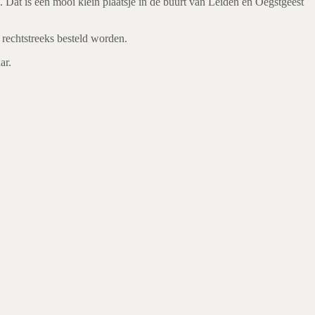
. Dat is een mooi klein plaatsje in de buurt van Leiden en Oegstgeest
rechtstreeks besteld worden.
ar.