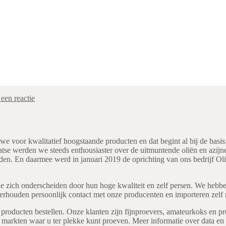
een reactie
 we voor kwalitatief hoogstaande producten en dat begint al bij de basi
laatse werden we steeds enthousiaster over de uitmuntende oliën en az
en. En daarmee werd in januari 2019 de oprichting van ons bedrijf Oli
die zich onderscheiden door hun hoge kwaliteit en zelf persen. We hebbe
erhouden persoonlijk contact met onze producenten en importeren zelf
producten bestellen. Onze klanten zijn fijnproevers, amateurkoks en pr
markten waar u ter plekke kunt proeven. Meer informatie over data en l